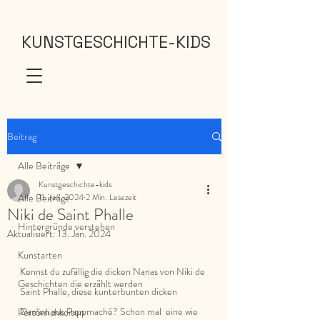
KUNSTGESCHICHTE-KIDS
Beitrag
Alle Beiträge
Kunstgeschichte-kids
Alle Beiträge
11. Jan. 2024
2 Min. Lesezeit
Niki de Saint Phalle
Hintergründe verstehen
Aktualisiert:
13. Jan. 2024
Kunstarten
Kennst du zufällig die dicken Nanas von Niki de 
Geschichten die erzählt werden
Saint Phalle, diese kunterbunten dicken 
Damen aus Pappmaché? Schon mal  eine wie 
Persönlichkeiten