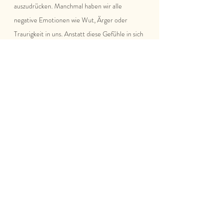
auszudrücken. Manchmal haben wir alle 
negative Emotionen wie Wut, Ärger oder 
Traurigkeit in uns. Anstatt diese Gefühle in sich 
zu behalten, hat Niki de Saint Phalle sie in ihrer 
Kunstperformance zum Ausdruck gebracht. 
Diese verschiedenen Arten von Kunst haben 
es Niki de Saint Phalle ermöglicht, ihre Ideen, 
Botschaften und Gefühle  auf vielfältige Weise 
auszudrücken und Menschen auf der ganzen 
Welt zu inspirieren. Ihre Kunst ist einzigartig 
und hat einen bleibenden Eindruck in der 
Kunstwelt hinterlassen.
Persönlichkeiten