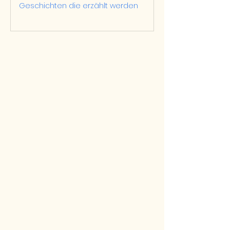
Geschichten die erzählt werden
Die Irrfahrten des
Odysseus
Beliebte Themen in der
Kunstgeschichte sind Geschichten
aus der römischen und
griechischen Mythologie! Eine sehr
beliebtes Thema in der...