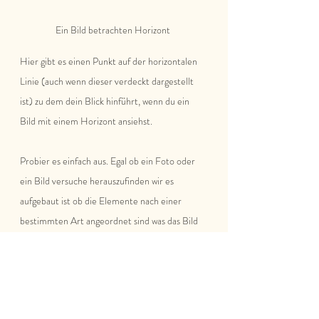
Ein Bild betrachten Horizont 
Hier gibt es einen Punkt auf der horizontalen 
Linie (auch wenn dieser verdeckt dargestellt 
ist) zu dem dein Blick hinführt, wenn du ein 
Bild mit einem Horizont ansiehst.
Probier es einfach aus. Egal ob ein Foto oder 
ein Bild versuche herauszufinden wir es 
aufgebaut ist ob die Elemente nach einer 
bestimmten Art angeordnet sind was das Bild 
dadurch für eine Dynamik bekommt.  Wirkt ein 
Bild auf dich besonders unruhig oder 
besonders harmonisch kann dies an der 
Anordnung des Dargestellten liegen und du 