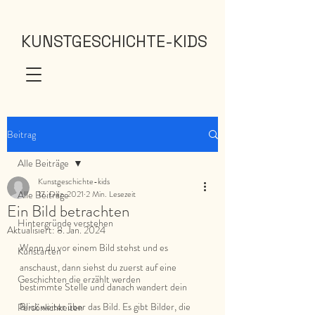
KUNSTGESCHICHTE-KIDS
Beitrag
Alle Beiträge
Kunstgeschichte-kids
Alle Beiträge
17. Dez. 2021
2 Min. Lesezeit
Ein Bild betrachten
Hintergründe verstehen
Aktualisiert:
8. Jan. 2024
Wenn du vor einem Bild stehst und es 
Kunstarten
anschaust, dann siehst du zuerst auf eine 
Geschichten die erzählt werden
bestimmte Stelle und danach wandert dein 
Blick weiter über das Bild. Es gibt Bilder, die 
Persönlichkeiten