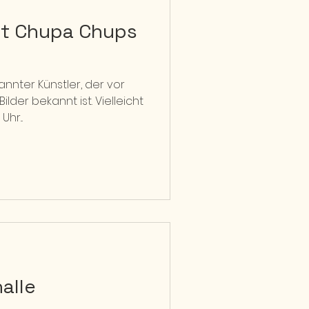
it Chupa Chups
annter Künstler, der vor
ilder bekannt ist. Vielleicht
hr...
halle